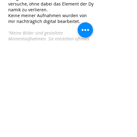
versuche, ohne dabei das Element der Dy
namik zu verlieren.
Keine meiner Aufnahmen wurden von
mir nachträglich digital bearbeitet.
"Meine Bilder sind gestaltete
Momentaufnahmen. Sie entstehen oftmals
spontan. Bei den Aufnahmen konzentriere
ich mich darauf, gezielt Situationen
Follow me on Facebook
einzufangen oder durch bewusst gesetzte
Bewegungsunschärfen Neue zu erzeugen.
Alle Veränderungen erfolgen ausschließlich
beim Fotografieren. Ich verändere keines
meiner Bilder nachträglich am Computer.
Für mich ist dieser aktive Schaffensprozess
während der Aufnahme ein essentieller
Bestandteil meiner künstlerischen Tätigkeit.
Für mich ist die Kamera ein wichtiger
Stilmittel und zentrales Werkzeug meiner
Arbeit."
© 2017 by Stephan Kühne,
SK.BILDERWERK. Erstellt mit
Wix.com