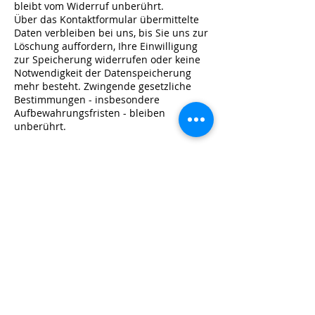
bleibt vom Widerruf unberührt.
Über das Kontaktformular übermittelte
Daten verbleiben bei uns, bis Sie uns zur
Löschung auffordern, Ihre Einwilligung
zur Speicherung widerrufen oder keine
Notwendigkeit der Datenspeicherung
mehr besteht. Zwingende gesetzliche
Bestimmungen - insbesondere
Aufbewahrungsfristen - bleiben
unberührt.
Cookies
Unsere Website verwendet Cookies. Das
sind kleine Textdateien, die Ihr
Webbrowser auf Ihrem Endgerät
speichert. Cookies helfen uns dabei,
unser Angebot nutzerfreundlicher,
effektiver und sicherer zu machen.
Einige Cookies sind “Session-Cookies.”
Solche Cookies werden nach Ende Ihrer
Browser-Sitzung von selbst gelöscht.
Hingegen bleiben andere Cookies auf
Ihrem Endgerät bestehen, bis Sie diese